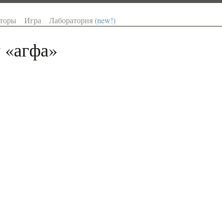
торы
Игра
Лаборатория
(new!)
 «
агфа
»