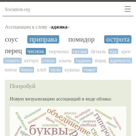
☰
Sociation.org
аджика
Ассоциации к слову «
»
соус
приправа
помидор
острота
перец
чеснок
перчинка
грузия
бутыль
еда
хрен
томаты
кетчуп
стихи
алыча
таджик
борщ
ядрёность
кинза
банка
хлеб
чили
курица
томат
Попробуй
Новую визуализацию ассоциаций в виде облака: