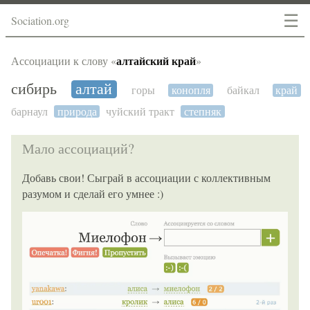
☰
Sociation.org
алтайский край
Ассоциации к слову «
»
сибирь
алтай
горы
конопля
байкал
край
барнаул
природа
чуйский тракт
степняк
Мало ассоциаций?
Добавь свои! Сыграй в ассоциации с коллективным
разумом и сделай его умнее :)