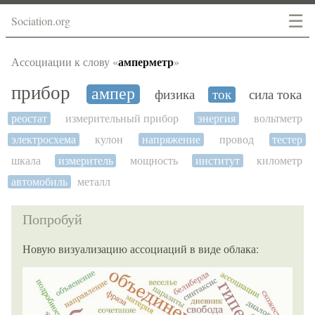
☰
Sociation.org
амперметр
Ассоциации к слову «
»
прибор
ампер
физика
ток
сила тока
реостат
измерительный прибор
энергия
вольтметр
электросхема
кулон
напряжение
провод
тестер
шкала
измеритель
мощность
институт
километр
автомобиль
металл
Попробуй
Новую визуализацию ассоциаций в виде облака: