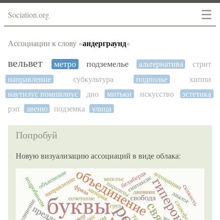
☰
Sociation.org
андерграунд
Ассоциации к слову «
»
вельвет
метро
подземелье
альтернатива
стрит
направление
субкультура
подполье
хиппи
наутилус помпилиус
дно
митьки
искусство
эстетика
рэп
авеню
подземка
улица
Попробуй
Новую визуализацию ассоциаций в виде облака: