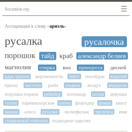
☰
Sociation.org
ариэль
Ассоциации к слову «
»
русалка
русалочка
порошок
тайд
краб
александр беляев
магнолия
стирка
виа
принцесса
дисней
царь тритон
жертвенность
текст
посейдон
водолей
принц
чистота
рыба
ундина
воздух
андерсен
порушка-пораня
рейнбоу
ихтиандр
песня
девушка
гуппи
парикмахерская
пятна
флаундер
роман
хвост
ваниш
алиса
русалки
мультфильм
трезубец
имя
стиральный порошок
подводное царство