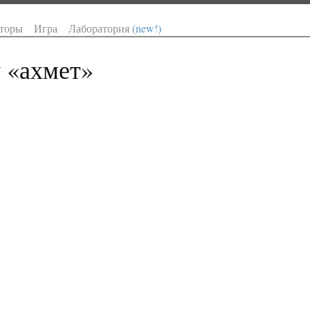
торы
Игра
Лаборатория
(new!)
 «
ахмет
»