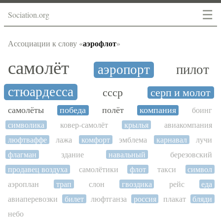
☰
Sociation.org
аэрофлот
Ассоциации к слову «
»
самолёт
аэропорт
пилот
стюардесса
ссср
серп и молот
самолёты
победа
полёт
компания
боинг
символика
ковер-самолёт
крылья
авиакомпания
люфтваффе
лажа
комфорт
эмблема
карнавал
лучи
флагман
здание
навальный
березовский
продавец воздуха
самолётики
флот
такси
символ
аэроплан
трап
слон
гвоздика
рейс
еда
авиаперевозки
билет
люфтганза
россия
плакат
бляди
небо