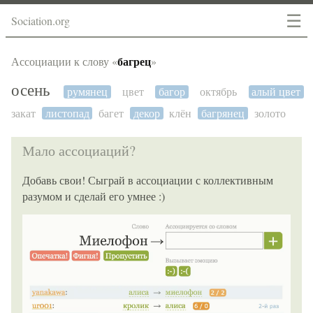
☰
Sociation.org
багрец
Ассоциации к слову «
»
осень
румянец
цвет
багор
октябрь
алый цвет
закат
листопад
багет
декор
клён
багрянец
золото
Мало ассоциаций?
Добавь свои! Сыграй в ассоциации с коллективным
разумом и сделай его умнее :)