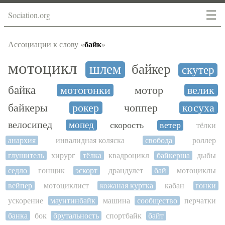
☰
Sociation.org
байк
Ассоциации к слову «
»
мотоцикл
шлем
байкер
скутер
байка
мотогонки
мотор
велик
байкеры
рокер
чоппер
косуха
велосипед
мопед
скорость
ветер
тёлки
анархия
инвалидная коляска
свобода
роллер
глушитель
хирург
тёлка
квадроцикл
байкерша
дыбы
седло
гонщик
эскорт
драндулет
бай
мотоциклы
вейпер
мотоциклист
кожаная куртка
кабан
гонки
ускорение
маунтинбайк
машина
сообщество
перчатки
банка
бок
брутальность
спортбайк
байт