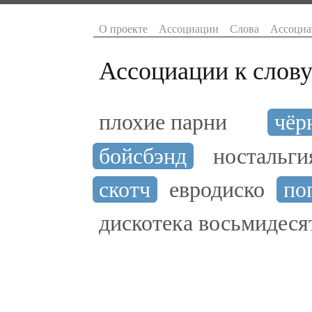
О проекте
Ассоциации
Слова
Ассоциа
Ассоциации к слову
плохие парни
чёр
бойсбэнд
ностальги
скотч
евродиско
по
дискотека восьмидес