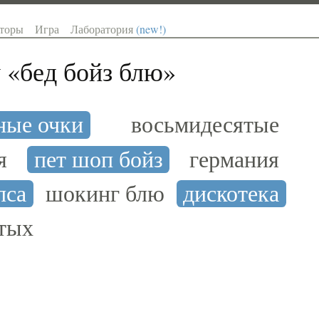
торы
Игра
Лаборатория
(new!)
 «
бед бойз блю
»
ные очки
восьмидесятые
я
пет шоп бойз
германия
пса
шокинг блю
дискотека
ятых