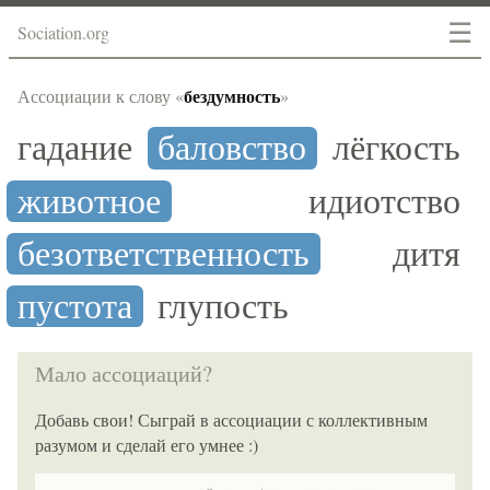
☰
Sociation.org
бездумность
Ассоциации к слову «
»
гадание
баловство
лёгкость
животное
идиотство
безответственность
дитя
пустота
глупость
Мало ассоциаций?
Добавь свои! Сыграй в ассоциации с коллективным
разумом и сделай его умнее :)