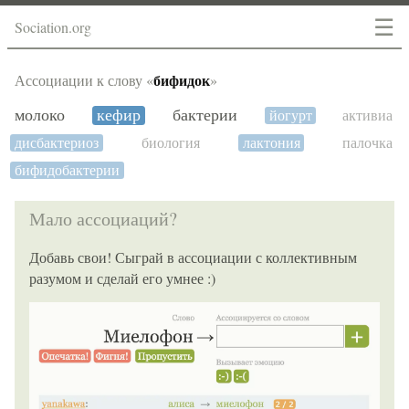
☰
Sociation.org
бифидок
Ассоциации к слову «
»
молоко
кефир
бактерии
йогурт
активиа
дисбактериоз
биология
лактония
палочка
бифидобактерии
Мало ассоциаций?
Добавь свои! Сыграй в ассоциации с коллективным
разумом и сделай его умнее :)