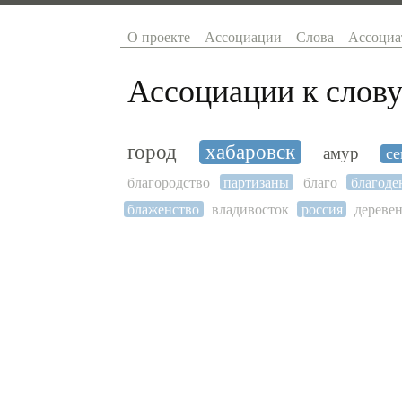
О проекте
Ассоциации
Слова
Ассоциа
Ассоциации к слову
город
хабаровск
амур
се
благородство
партизаны
благо
благоде
блаженство
владивосток
россия
дереве