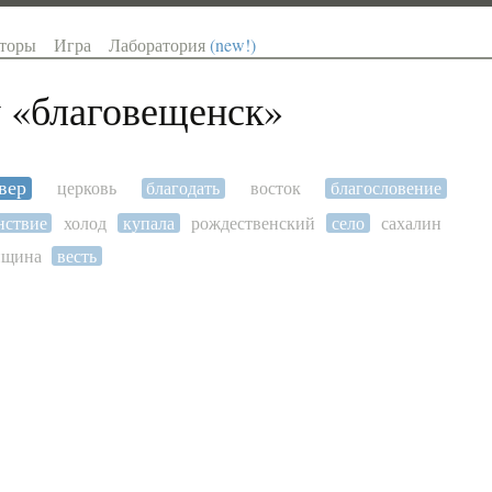
торы
Игра
Лаборатория
(new!)
 «
благовещенск
»
вер
церковь
благодать
восток
благословение
нствие
холод
купала
рождественский
село
сахалин
нщина
весть