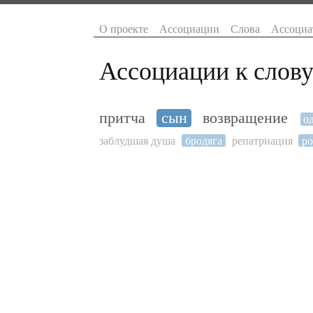
О проекте
Ассоциации
Слова
Ассоциа
Ассоциации к слову
притча
сын
возвращение
о
заблудшая душа
бродяга
репатриация
р