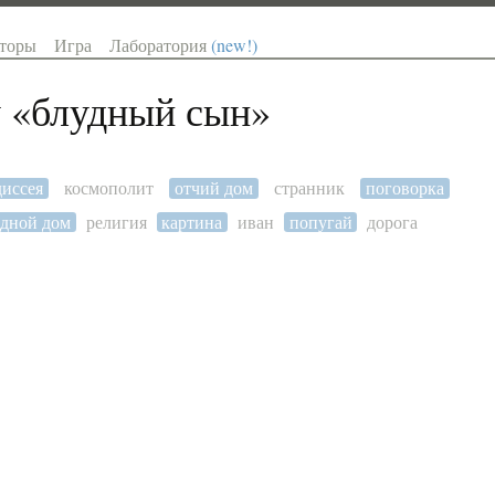
торы
Игра
Лаборатория
(new!)
 «
блудный сын
»
диссея
космополит
отчий дом
странник
поговорка
одной дом
религия
картина
иван
попугай
дорога