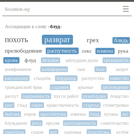
☰
Sociation.org
блуд
Ассоциации к слову «
»
похоть
разврат
грех
блядь
прелюбодеяние
распутность
секс
измена
рука
кровь
флуд
безумие
заблудшая душа
греховность
нимфомания
калифорния
сын
блат
запрет
вакханалия
стыдоба
блудница
распутство
пьянство
гражданский брак
содомия
ауканье
заблуждение
распут
одержимость
пусси райот
рукоблудие
блядство
уют
стыд
озеро
нравственность
старуха
стометровка
библия
порок
проститутка
измены
блад
путана
лес
блуждание
рога
оргазм
распущенность
сожительство
приблуда
содом
кот
сыновья
подстилка
кутёж