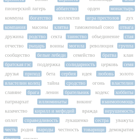
пионерский лагерь
аббатство
орден
монастырь
коммуна
богатство
коллектив
игра престолов
дух
компания
масоны
клятва
таможенный союз
отвага
дружина
родство
секта
таинство
объединение
стая
отчество
рыцарь
воины
могила
революция
группа
сообщество
белые лебеди
семейство
братва
клан
братская гэс
поддержка
солидарность
церковь
семя
друзья
приход
бета
сербия
идея
любовь
золото
властелин колец
тайна
сродство
огонь
властелин
славяне
брага
ленин
брательник
кодекс
хоббиты
патриархат
иллюминаты
викинг
взаимопомощь
казачество
кирилл и мефодий
вражда
нерушимость
оплот
справедливость
лукашенко
сестра
уважуха
честь
родня
народы
честность
товарищи
демократия
братск
грузин