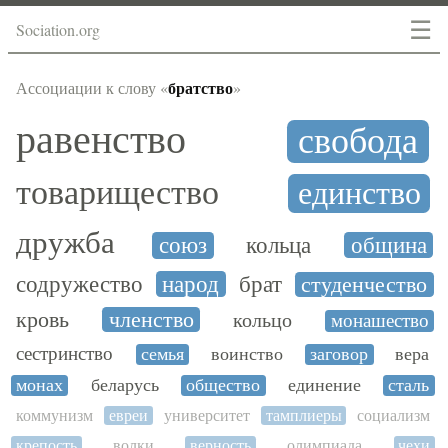
☰
Sociation.org
братство
Ассоциации к слову «
»
равенство
свобода
товарищество
единство
дружба
союз
кольца
община
содружество
народ
брат
студенчество
кровь
членство
кольцо
монашество
сестринство
семья
воинство
заговор
вера
монах
беларусь
общество
единение
сталь
коммунизм
евреи
университет
тамплиеры
социализм
крепость
волки
верность
олимпиада
чехи