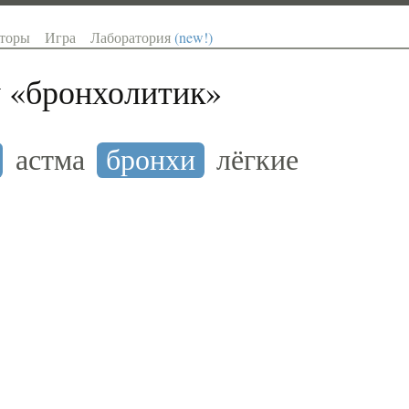
торы
Игра
Лаборатория
(new!)
 «
бронхолитик
»
астма
бронхи
лёгкие