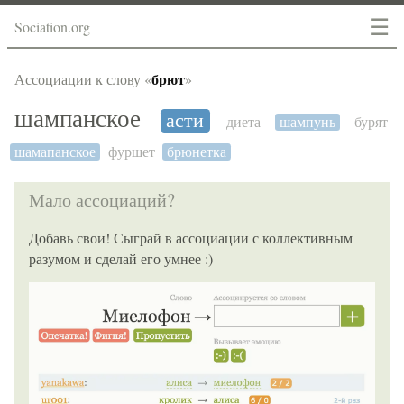
☰
Sociation.org
брют
Ассоциации к слову «
»
шампанское
асти
диета
шампунь
бурят
шамапанское
фуршет
брюнетка
Мало ассоциаций?
Добавь свои! Сыграй в ассоциации с коллективным
разумом и сделай его умнее :)