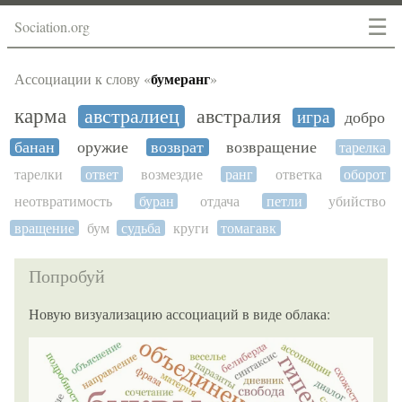
☰
Sociation.org
бумеранг
Ассоциации к слову «
»
карма
австралиец
австралия
игра
добро
банан
оружие
возврат
возвращение
тарелка
тарелки
ответ
возмездие
ранг
ответка
оборот
неотвратимость
буран
отдача
петли
убийство
вращение
бум
судьба
круги
томагавк
Попробуй
Новую визуализацию ассоциаций в виде облака: