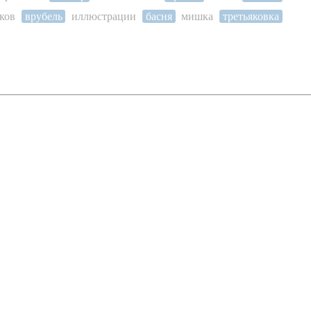
ков
врубель
иллюстрации
басня
мишка
третьяковка