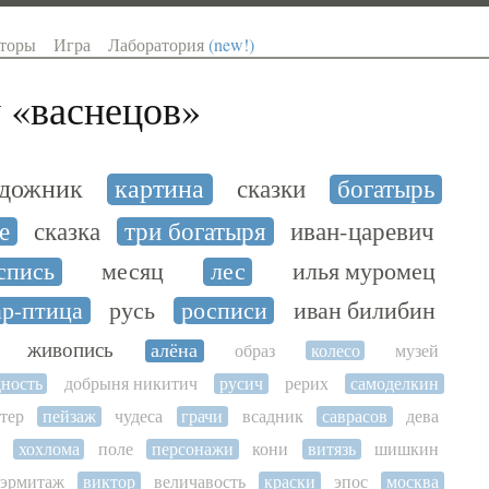
торы
Игра
Лаборатория
(new!)
 «
васнецов
»
удожник
картина
сказки
богатырь
е
сказка
три богатыря
иван-царевич
спись
месяц
лес
илья муромец
р-птица
русь
росписи
иван билибин
живопись
алёна
образ
колесо
музей
ность
добрыня никитич
русич
рерих
самоделкин
тер
пейзаж
чудеса
грачи
всадник
саврасов
дева
хохлома
поле
персонажи
кони
витязь
шишкин
эрмитаж
виктор
величавость
краски
эпос
москва