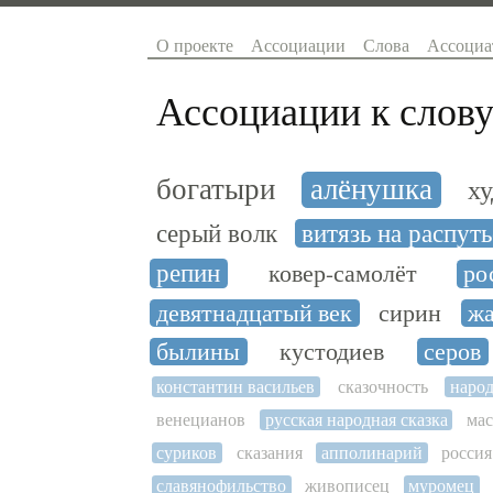
О проекте
Ассоциации
Слова
Ассоциа
Ассоциации к слову
богатыри
алёнушка
х
серый волк
витязь на распуть
репин
ковер-самолёт
ро
девятнадцатый век
сирин
жа
былины
кустодиев
серов
константин васильев
сказочность
народ
венецианов
русская народная сказка
мас
суриков
сказания
апполинарий
россия
славянофильство
живописец
муромец