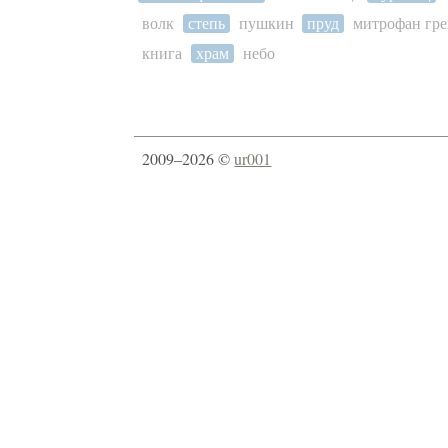
волк
степь
пушкин
пруд
митрофан гре
книга
храм
небо
2009–2026 ©
ur001