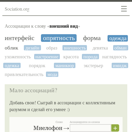
☰
Sociation.org
внешний вид
Ассоциации к слову «
»
интерфейс
опрятность
форма
одежда
облик
дизайн
образ
внешность
девятка
обман
ухоженность
настроение
красота
порода
наглядность
одежка
порядок
маникюр
экстерьер
имидж
привлекательность
мода
Мало ассоциаций?
Добавь свои! Сыграй в ассоциации с коллективным
разумом и сделай его умнее :)