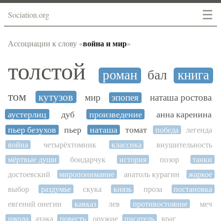
☰
Sociation.org
война и мир
Ассоциации к слову «
»
толстой
роман
бал
книга
том
кутузов
мир
эпопея
наташа ростова
аустерлиц
дуб
произведение
анна каренина
пьер безухов
пьер
наташа
томат
победа
легенда
война
четырёхтомник
классика
внушительность
мёртвые души
бондарчук
история
позор
танки
достоевский
миропонимание
анатоль курагин
жаркое
выбор
раздумье
скука
князь
проза
постановка
евгений онегин
кавказ
лев
противостояние
меч
школа
атака
повесть
оружие
писатель
враг