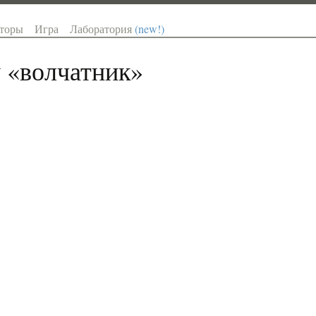
торы
Игра
Лаборатория
(new!)
 «
волчатник
»