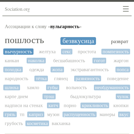
☰
Sociation.org
вульгарность
Ассоциации к слову «
»
пошлость
безвкусица
разврат
вычурность
желтуха
секс
простота
помпезность
канкан
наколка
бесшабашность
гогот
жаргон
походка
одежда
жопа
экстравагантность
попса
народность
тётка
глянец
развязность
поведение
шлюха
хамло
губы
вольность
необдуманность
карпе дием
трэш
быдлокультура
чулок
надписи на стенах
китч
порно
крикливость
кнопки
грязь
тп
каприз
музон
распущенность
манеры
вкус
грубость
косметика
вакханка