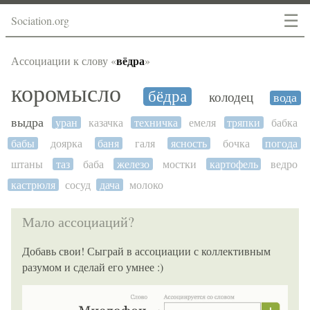
☰
Sociation.org
вёдра
Ассоциации к слову «
»
коромысло
бёдра
колодец
вода
выдра
уран
казачка
техничка
емеля
тряпки
бабка
бабы
доярка
баня
галя
ясность
бочка
погода
штаны
таз
баба
железо
мостки
картофель
ведро
кастрюля
сосуд
дача
молоко
Мало ассоциаций?
Добавь свои! Сыграй в ассоциации с коллективным
разумом и сделай его умнее :)