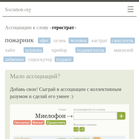
☰
Sociation.org
герострат
Ассоциации к слову «
»
пожарник
эфес
огонь
человек
кастрат
сжигатель
хайп
церковь
прибор
поджигатель
мавзолей
забвение
гироскутер
поджог
Мало ассоциаций?
Добавь свои! Сыграй в ассоциации с коллективным
разумом и сделай его умнее :)