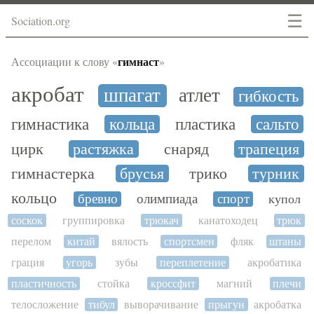
☰
Sociation.org
гимнаст
Ассоциации к слову «
»
акробат
шпагат
атлет
гибкость
гимнастика
кольца
пластика
сальто
цирк
растяжка
снаряд
трапеция
гимнастерка
брусья
трико
турник
кольцо
бревно
олимпиада
спорт
купол
соскок
группировка
трюкач
канатоходец
трюк
перелом
китай
вялость
спортсмен
фляк
штаны
грация
угорь
зубы
переплетение
акробатика
пластичность
стойка
кроссфит
магний
плечи
телосложение
тибул
выворачивание
прыгун
акробатка