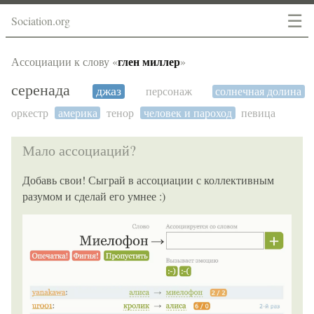
☰
Sociation.org
глен миллер
Ассоциации к слову «
»
серенада
джаз
персонаж
солнечная долина
оркестр
америка
тенор
человек и пароход
певица
Мало ассоциаций?
Добавь свои! Сыграй в ассоциации с коллективным
разумом и сделай его умнее :)