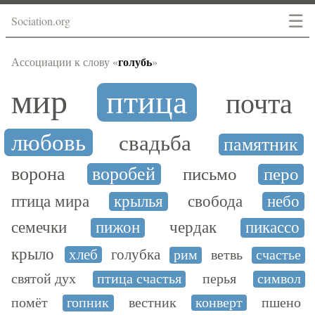
☰
Sociation.org
голубь
Ассоциации к слову «
»
мир
птица
почта
любовь
свадьба
памятник
ворона
воробей
письмо
перо
птица мира
крылья
свобода
небо
семечки
пижон
чердак
пикассо
крыло
хлеб
голубка
рим
ветвь
счастье
святой дух
птица счастья
перья
символ
помёт
гопник
вестник
конверт
пшено