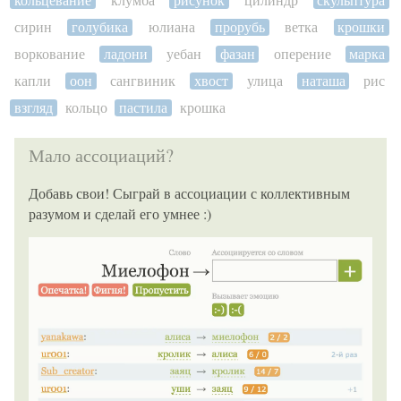
сирин
голубика
юлиана
прорубь
ветка
крошки
воркование
ладони
уебан
фазан
оперение
марка
капли
оон
сангвиник
хвост
улица
наташа
рис
взгляд
кольцо
пастила
крошка
Мало ассоциаций?
Добавь свои! Сыграй в ассоциации с коллективным
разумом и сделай его умнее :)