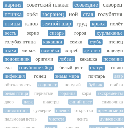
карниз
советский плакат
созвездие
скворец
птичка
орёл
засранец
ной
стая
голубятня
птицы
клюв
земной шар
труд
крыса
полёт
весть
зерно
сизарь
город
курлыканье
голубая птица
какашки
семки
глубь
птенец
птаха
мираж
помойка
ястреб
детство
поцелуи
подоконник
оригами
лебедь
какашка
послание
еда
голубиное яйцо
белый цвет
статуя
говно
инфекция
гонец
знамя мира
почтарь
лавр
обтекаемость
социопат
попугай
бублик
стайка
белая птица
пернатые
горлица
корм
экскременты
двор
парк
пиастры
синий цвет
символика
синяя птица
суеверие
плевок
открытка
премия мира
пальмовая ветвь
чистота
лента
дунаевский
оливковая ветвь
грязь
коршун
окольцовывание