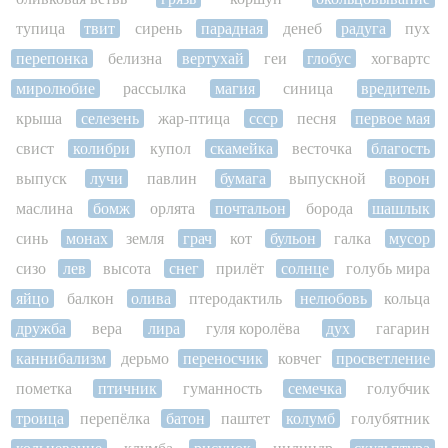
тупица
твит
сирень
парадная
денеб
радуга
пух
перепонка
белизна
вертухай
геи
глобус
хогвартс
миролюбие
рассылка
магия
синица
вредитель
крыша
селезень
жар-птица
ссср
песня
первое мая
свист
колибри
купол
скамейка
весточка
благость
выпуск
лучи
павлин
бумага
выпускной
ворон
маслина
бомж
орлята
почтальон
борода
шашлык
синь
монах
земля
грач
кот
бульон
галка
мусор
сизо
лев
высота
снег
прилёт
солнце
голубь мира
яйцо
балкон
олива
птеродактиль
нелюбовь
кольца
дружба
вера
лира
гуля королёва
дух
гагарин
каннибализм
дерьмо
переносчик
ковчег
просветление
пометка
птичник
гуманность
семечка
голубчик
троица
перепёлка
батон
паштет
колумб
голубятник
кольцевание
клумба
рисунок
цилиндр
скульптура