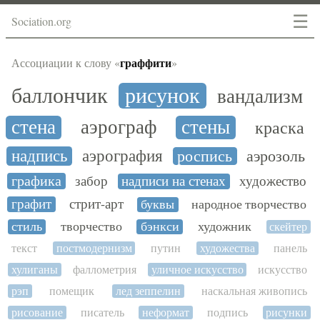
☰
Sociation.org
граффити
Ассоциации к слову «
»
баллончик
рисунок
вандализм
стена
аэрограф
стены
краска
надпись
аэрография
роспись
аэрозоль
графика
забор
надписи на стенах
художество
графит
стрит-арт
буквы
народное творчество
стиль
творчество
бэнкси
художник
скейтер
текст
постмодернизм
путин
художества
панель
хулиганы
фаллометрия
уличное искусство
искусство
рэп
помещик
лед зеппелин
наскальная живопись
рисование
писатель
неформат
подпись
рисунки