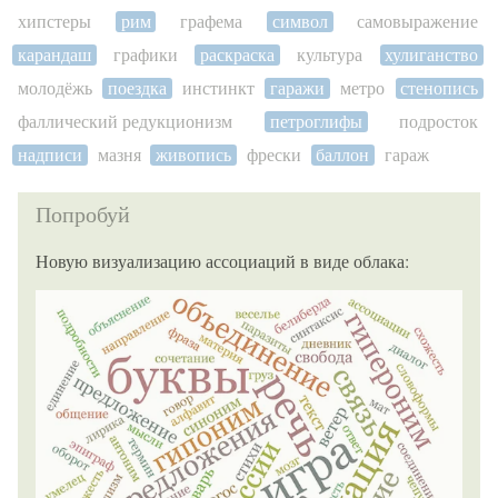
хипстеры
рим
графема
символ
самовыражение
карандаш
графики
раскраска
культура
хулиганство
молодёжь
поездка
инстинкт
гаражи
метро
стенопись
фаллический редукционизм
петроглифы
подросток
надписи
мазня
живопись
фрески
баллон
гараж
Попробуй
Новую визуализацию ассоциаций в виде облака: