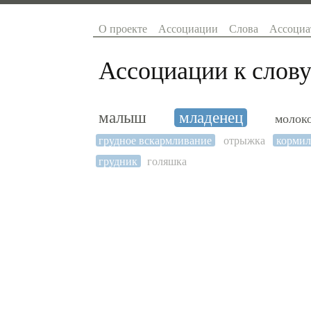
О проекте
Ассоциации
Слова
Ассоциа
Ассоциации к слову
малыш
младенец
молок
грудное вскармливание
отрыжка
кормил
грудник
голяшка