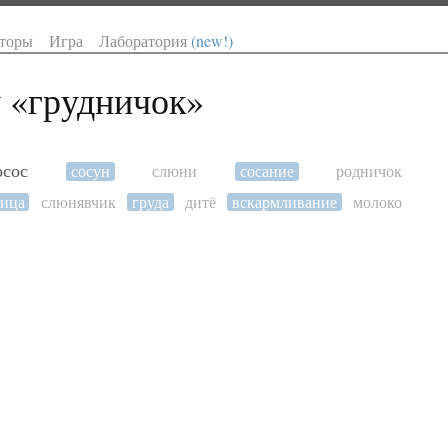
торы
Игра
Лаборатория
(new!)
 «
грудничок
»
осос
сосун
слюни
сосание
родничок
ица
слюнявчик
груда
дитё
вскармливание
молоко