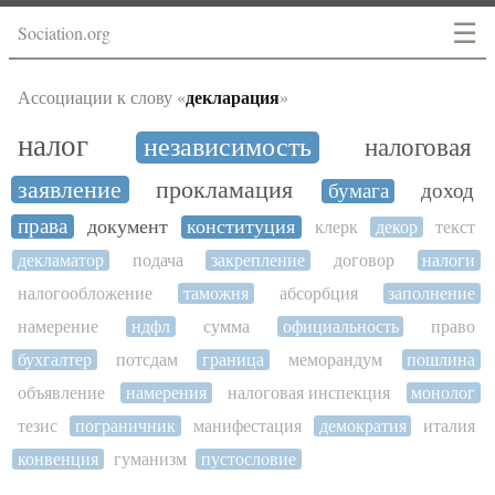
☰
Sociation.org
декларация
Ассоциации к слову «
»
налог
независимость
налоговая
заявление
прокламация
бумага
доход
права
документ
конституция
клерк
декор
текст
декламатор
подача
закрепление
договор
налоги
налогообложение
таможня
абсорбция
заполнение
намерение
ндфл
сумма
официальность
право
бухгалтер
потсдам
граница
меморандум
пошлина
объявление
намерения
налоговая инспекция
монолог
тезис
пограничник
манифестация
демократия
италия
конвенция
гуманизм
пустословие