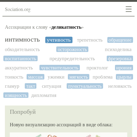
☰
Sociation.org
деликатность
Ассоциации к слову «
»
интимность
учтивость
трепетность
обращение
обходительность
осторожность
психоделика
воспитанность
предупредительность
фрезеровка
аккуратность
чувствительность
проктолог
ирония
тонкость
массаж
ужимки
мягкость
проблема
цырлы
гламур
такт
ситуация
пунктуальность
неловкость
изящность
дипломатия
Попробуй
Новую визуализацию ассоциаций в виде облака: