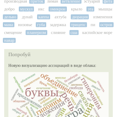
производная
приток
лиман
ветвление
эстуарий
фита
добро
мускул
икс
омикрон
крыло
эта
мышцы
дельво
дунай
каппа
ахтуба
дюрация
изменения
мама
низовье
губа
задержка
трицепс
пи
остров
смещение
планеризм
слияние
сша
каспийское море
навар
Попробуй
Новую визуализацию ассоциаций в виде облака: