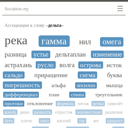
☰
Sociation.org
дельта
Ассоциации к слову «
»
река
гамма
нил
омега
разница
устье
дельтаплан
изменение
астрахань
русло
волга
острова
исток
сальдо
приращение
сигма
буква
погрешность
альфа
эпсилон
мышца
дифференциал
план
спина
треугольник
протоки
отклонение
формула
песок
речка
самолёт
конец
реки
разность
отросток
неизвестное
различие
бета
плечо
лена
каспий
тау
лес
прирост