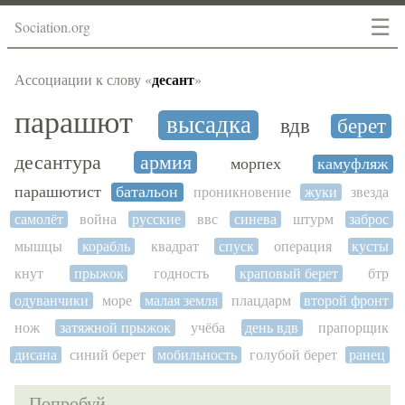
☰
Sociation.org
десант
Ассоциации к слову «
»
парашют
высадка
вдв
берет
десантура
армия
морпех
камуфляж
парашютист
батальон
проникновение
жуки
звезда
самолёт
война
русские
ввс
синева
штурм
заброс
мышцы
корабль
квадрат
спуск
операция
кусты
кнут
прыжок
годность
краповый берет
бтр
одуванчики
море
малая земля
плацдарм
второй фронт
нож
затяжной прыжок
учёба
день вдв
прапорщик
дисана
синий берет
мобильность
голубой берет
ранец
Попробуй