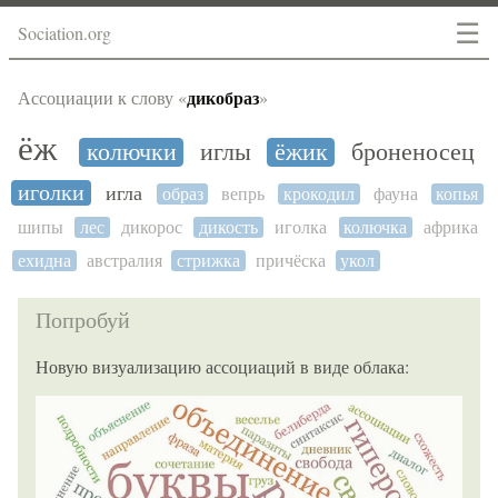
☰
Sociation.org
дикобраз
Ассоциации к слову «
»
ёж
колючки
иглы
ёжик
броненосец
иголки
игла
образ
вепрь
крокодил
фауна
копья
шипы
лес
дикорос
дикость
иголка
колючка
африка
ехидна
австралия
стрижка
причёска
укол
Попробуй
Новую визуализацию ассоциаций в виде облака: