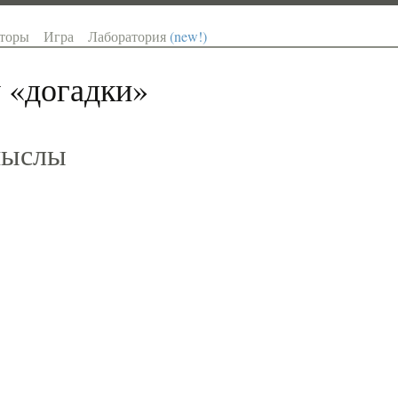
торы
Игра
Лаборатория
(new!)
 «
догадки
»
мыслы