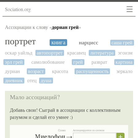
☰
Sociation.org
дориан грей
Ассоциации к слову «
»
портрет
книга
нарцисс
саша грей
оскар уайльд
автопортрет
красавец
литература
эгоизм
эрл грей
самолюбование
грей
разврат
картина
дуриан
возраст
красота
распущенность
зеркало
дневник
отец
душа
Мало ассоциаций?
Добавь свои! Сыграй в ассоциации с коллективным
разумом и сделай его умнее :)