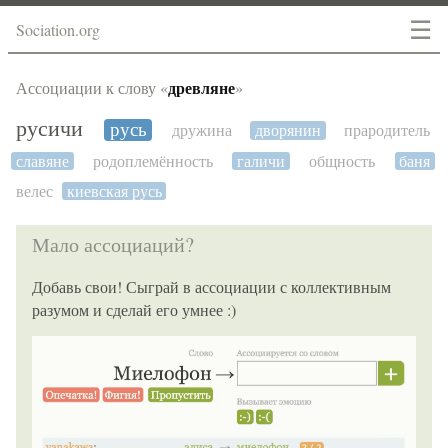
☰
Sociation.org
древляне
Ассоциации к слову «
»
русичи
русь
дружина
дворянин
прародитель
славяне
родоплемённость
галичи
общность
баня
велес
киевская русь
Мало ассоциаций?
Добавь свои! Сыграй в ассоциации с коллективным
разумом и сделай его умнее :)