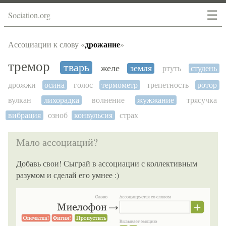
☰
Sociation.org
дрожание
Ассоциации к слову «
»
тремор
тварь
желе
земля
ртуть
студень
дрожжи
осина
голос
термометр
трепетность
ротор
вулкан
лихорадка
волнение
жужжание
трясучка
вибрация
озноб
конвульсия
страх
Мало ассоциаций?
Добавь свои! Сыграй в ассоциации с коллективным
разумом и сделай его умнее :)