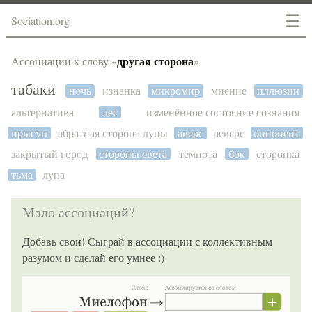
☰
Sociation.org
другая сторона
Ассоциации к слову «
»
табаки
ночь
изнанка
микромир
мнение
иллюзии
альтернатива
лес
изменённое состояние сознания
прыгун
обратная сторона луны
аверс
реверс
оппонент
закрытый город
стороны света
темнота
бок
сторонка
тьма
луна
Мало ассоциаций?
Добавь свои! Сыграй в ассоциации с коллективным
разумом и сделай его умнее :)