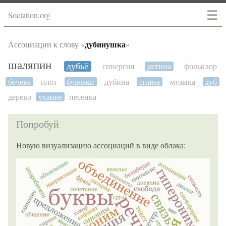
☰
Sociation.org
дубинушка
Ассоциации к слову «
»
шаляпин
дубьё
синергия
детина
фольклор
бечева
плот
бурлаки
дубина
спина
музыка
дуб
дерево
ухание
песенка
Попробуй
Новую визуализацию ассоциаций в виде облака: