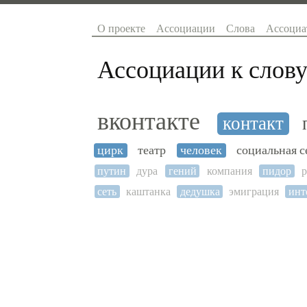
О проекте
Ассоциации
Слова
Ассоциа
Ассоциации к слову
вконтакте
контакт
цирк
театр
человек
социальная с
путин
дура
гений
компания
пидор
р
сеть
каштанка
дедушка
эмиграция
инт