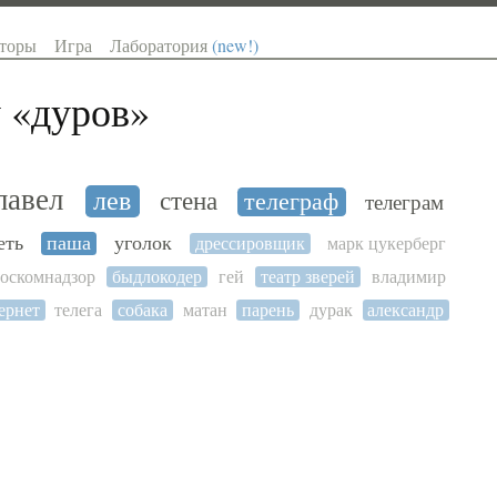
торы
Игра
Лаборатория
(new!)
 «
дуров
»
павел
лев
стена
телеграф
телеграм
еть
паша
уголок
дрессировщик
марк цукерберг
оскомнадзор
быдлокодер
гей
театр зверей
владимир
ернет
телега
собака
матан
парень
дурак
александр