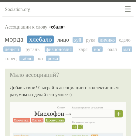
☰
Sociation.org
ебало
Ассоциации к слову «
»
морда
хлебало
лицо
хуй
рука
личико
едало
деньги
ругань
физиономия
харя
нос
балл
мат
торец
табло
рот
рожа
Мало ассоциаций?
Добавь свои! Сыграй в ассоциации с коллективным
разумом и сделай его умнее :)