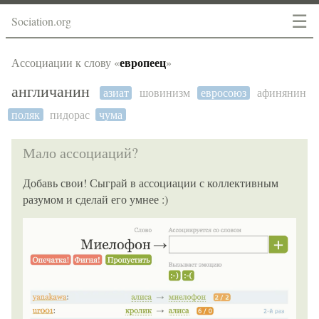
☰
Sociation.org
европеец
Ассоциации к слову «
»
англичанин
азиат
шовинизм
евросоюз
афинянин
поляк
пидорас
чума
Мало ассоциаций?
Добавь свои! Сыграй в ассоциации с коллективным
разумом и сделай его умнее :)