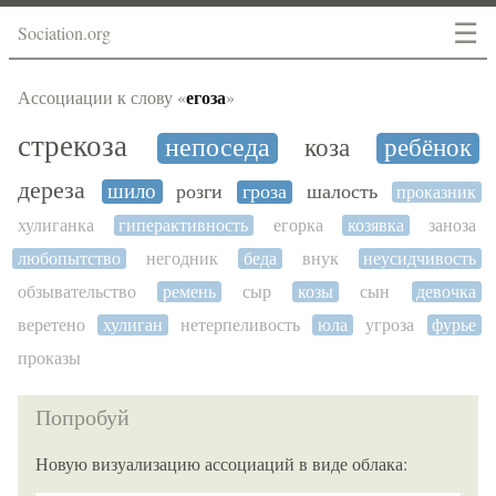
☰
Sociation.org
егоза
Ассоциации к слову «
»
стрекоза
непоседа
коза
ребёнок
дереза
шило
розги
гроза
шалость
проказник
хулиганка
гиперактивность
егорка
козявка
заноза
любопытство
негодник
беда
внук
неусидчивость
обзывательство
ремень
сыр
козы
сын
девочка
веретено
хулиган
нетерпеливость
юла
угроза
фурье
проказы
Попробуй
Новую визуализацию ассоциаций в виде облака: