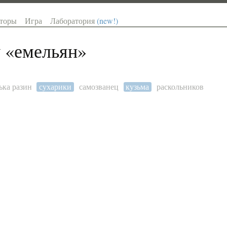
торы
Игра
Лаборатория
(new!)
 «
емельян
»
ька разин
сухарики
самозванец
кузьма
раскольников