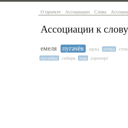
О проекте
Ассоциации
Слова
Ассоциа
Ассоциации к слову
емеля
пугачёв
щука
печка
стен
пугачёва
сибирь
имя
аэропорт