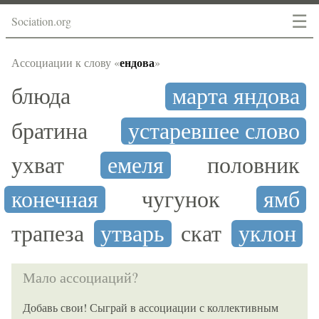
☰
Sociation.org
ендова
Ассоциации к слову «
»
блюда
марта яндова
братина
устаревшее слово
ухват
емеля
половник
конечная
чугунок
ямб
трапеза
утварь
скат
уклон
Мало ассоциаций?
Добавь свои! Сыграй в ассоциации с коллективным