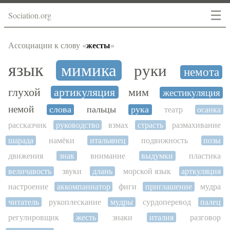
☰
Sociation.org
жесты
Ассоциации к слову «
»
язык
мимика
руки
немота
глухой
артикуляция
мим
жестикуляция
немой
слова
пальцы
рука
театр
осанка
рассказчик
руководство
взмах
страсть
размахивание
шарада
намёки
итальянец
подвижность
позы
движения
знак
внимание
выдумки
пластика
величавость
звуки
длань
морской язык
арткуляция
настроение
аккомпаниатор
фиги
приглашение
мудра
читатель
рукоплескание
мудры
сурдоперевод
палец
регулировщик
жесть
знаки
италия
разговор